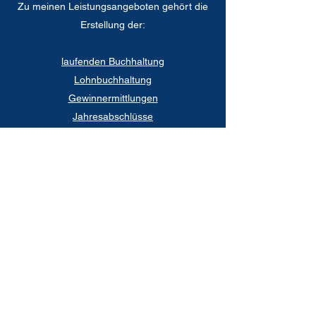
Zu meinen Leistungsangeboten gehört die
Erstellung der:
laufenden Buchhaltung
Lohnbuchhaltung
Gewinnermittlungen
Jahresabschlüsse
Private Steuererklärungen
Betriebliche Steuererklärung
Betriebswirtschaftliche Beratung
Durchsetzung Ihrer Rechte